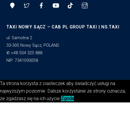
TAXI NOWY SĄCZ – CAB PL GROUP TAXI | NS.TAXI
ul. Samotna 2
33-300 Nowy Sącz, POLAND
✆ +48 504 325 888
NIP: 7341093058
Ta strona korzysta z ciasteczek aby świadczyć usługi na
najwyższym poziomie. Dalsze korzystanie ze strony oznacza,
że zgadzasz się na ich użycie.
Zgoda
B
a
c
k